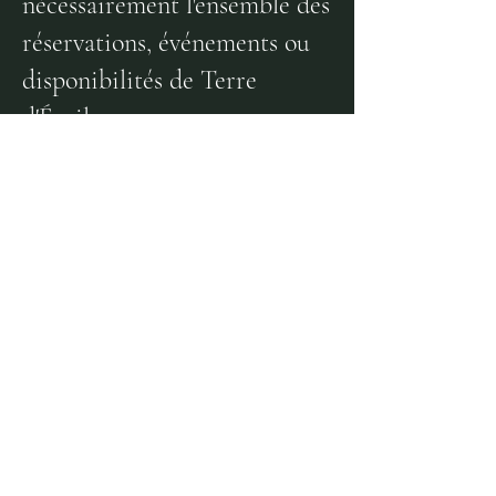
nécessairement l'ensemble des
réservations, événements ou
disponibilités de Terre
d'Éveil.
Les plages affichées ne
constituent donc pas une
confirmation de disponibilité.
Pour toute demande de
location, d'organisation
d'activité ou de réservation,
merci de prendre
directement contact afin de