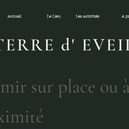
Accueil
Le Lieu
Les Activités
A p
​TERRE d' EVEI
mir sur place ou 
ximité