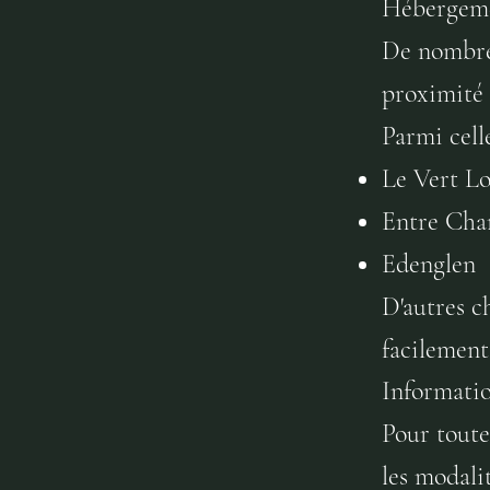
Hébergeme
De nombreu
proximité 
Parmi celle
Le Vert Lo
Entre Ch
Edenglen
D'autres c
facilement
Informati
Pour toute
les modali