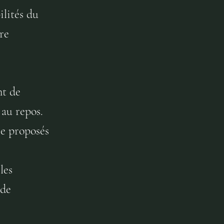
ilités du
re
nt de
 au repos.
re proposés
les
 de